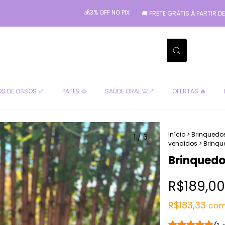
💰3% OFF NO PIX
🚚 FRETE GRÁTIS À PARTIR DE 249,00 PA
S DE OSSOS 🦴
PATÊS 🥘
SAÚDE ORAL 🦷🪥
OFERTAS 🔥
Início
>
Brinquedo
1
/
6
vendidos
>
Brinqu
Brinquedo
R$189,00
R$183,33
co