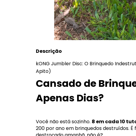
Descrição
kONG Jumbler Disc: O Brinquedo Indestru
Apito)
Cansado de Brinqu
Apenas Dias?
Você não está sozinho.
8 em cada 10 tut
200 por ano em brinquedos destruídos. É 
destroçado amanhã, não é?