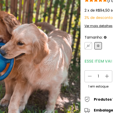
(1 
2
x de
R$94,50
s
3% de desconto
Ver mais detalhes
Tamanho:
G
M
G
ESSE ITEM VA
1
em estoque
Produtos 
Embalage