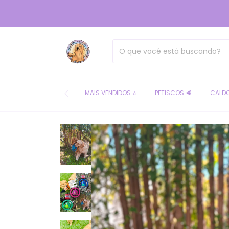
MAIS VENDIDOS ⭐
PETISCOS 🥩
CALDO