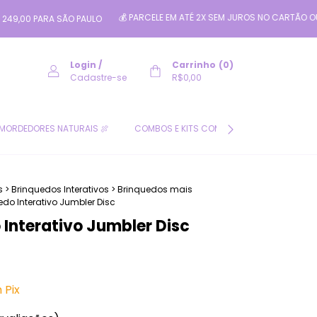
💰 PARCELE EM ATÉ 2X SEM JUROS NO CARTÃO OU 4X NO PIX 
RA SÃO PAULO
Login
/
Carrinho
(
0
)
Cadastre-se
R$0,00
MORDEDORES NATURAIS 🍖
COMBOS E KITS COM DESCONTO 🛍️
CL
s
>
Brinquedos Interativos
>
Brinquedos mais
edo Interativo Jumbler Disc
 Interativo Jumbler Disc
m
Pix