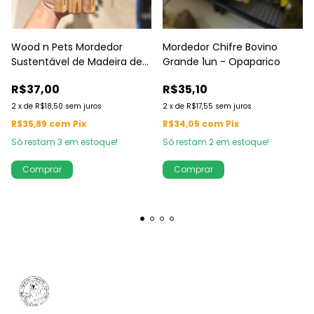
Wood n Pets Mordedor
Mordedor Chifre Bovino
Sustentável de Madeira de
Grande 1un - Opaparico
Café - porte pequeno
R$37,00
R$35,10
2
x
de
R$18,50
sem juros
2
x
de
R$17,55
sem juros
R$35,89
com
Pix
R$34,05
com
Pix
Só restam
3
em estoque!
Só restam
2
em estoque!
Comprar