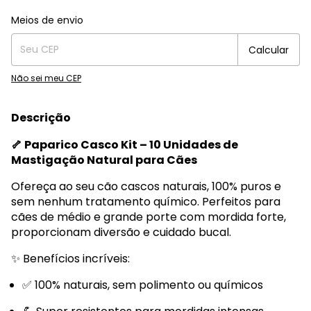
Entregas para o CEP:
Alterar CEP
Meios de envio
Calcular
Não sei meu CEP
Descrição
🦴 Paparico Casco Kit – 10 Unidades de
Mastigação Natural para Cães
Ofereça ao seu cão cascos naturais, 100% puros e
sem nenhum tratamento químico. Perfeitos para
cães de médio e grande porte com mordida forte,
proporcionam diversão e cuidado bucal.
✨ Benefícios incríveis:
✅ 100% naturais, sem polimento ou químicos