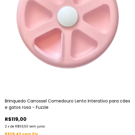
Brinquedo Carrossel Comedouro Lento Interativo para cães
Br
e gatos rosa - Fuzzie
e 
R$119,00
R
2
x
de
R$59,50
sem juros
2
R$115,43
com
Pix
R$