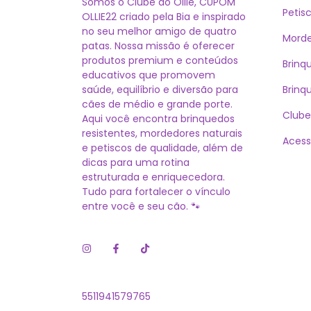
Somos o Clube do Ollie, CUPOM
Petis
OLLIE22 criado pela Bia e inspirado
no seu melhor amigo de quatro
Morde
patas. Nossa missão é oferecer
produtos premium e conteúdos
Brinq
educativos que promovem
saúde, equilíbrio e diversão para
Brinq
cães de médio e grande porte.
Clube
Aqui você encontra brinquedos
resistentes, mordedores naturais
Acess
e petiscos de qualidade, além de
dicas para uma rotina
estruturada e enriquecedora.
Tudo para fortalecer o vínculo
entre você e seu cão. 🐾
5511941579765