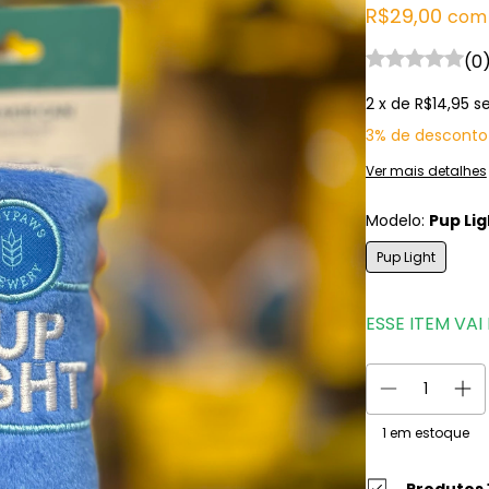
R$29,00
com
(0
2
x de
R$14,95
s
3% de desconto
Ver mais detalhes
Modelo:
Pup Lig
Pup Light
ESSE ITEM VA
1
em estoque
Produtos 