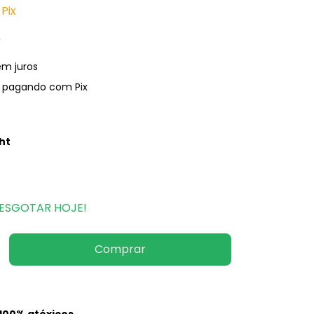
Pix
)
em juros
pagando com Pix
ht
I ESGOTAR HOJE!
100% atóxicos