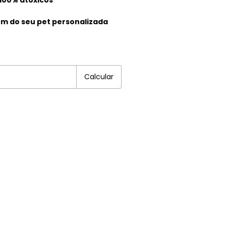
m do seu pet personalizada
EP:
Alterar CEP
Calcular