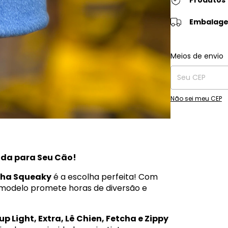
Embalage
Entregas para o C
Meios de envio
Não sei meu CEP
ida para Seu Cão!
nha Squeaky
é a escolha perfeita! Com
a modelo promete horas de diversão e
up Light, Extra, Lê Chien, Fetcha e Zippy