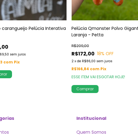
 carangueijo Pelúcia Interativa
Pelúcia Qmonster Polvo Gigan
Laranja - Petta
R$209,00
,00
R$172,00
18
% OFF
69,50
sem juros
2
x
de
R$86,00
sem juros
83
com
Pix
R$166,84
com
Pix
ESSE ITEM VAI ESGOTAR HOJE!
gorias
Institucional
ntos
Quem Somos