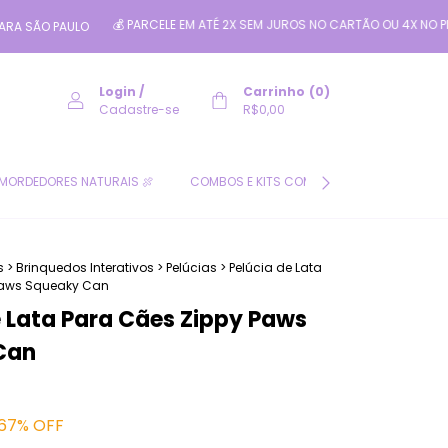
💰 PARCELE EM ATÉ 2X SEM JUROS NO CARTÃO OU 4X NO PIX PELO PA
PAULO
Login
/
Carrinho
(
0
)
Cadastre-se
R$0,00
MORDEDORES NATURAIS 🍖
COMBOS E KITS COM DESCONTO 🛍️
CL
s
>
Brinquedos Interativos
>
Pelúcias
>
Pelúcia de Lata
Paws Squeaky Can
e Lata Para Cães Zippy Paws
Can
67
% OFF