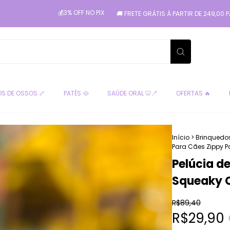
💰3% OFF NO PIX
🚚 FRETE GRÁTIS À PARTIR DE 249,00 PARA SÃO 
S DE OSSOS 🦴
PATÊS 🥘
SAÚDE ORAL 🦷🪥
OFERTAS 🔥
Início
>
Brinquedo
Para Cães Zippy 
Pelúcia d
Squeaky 
R$89,40
R$29,90