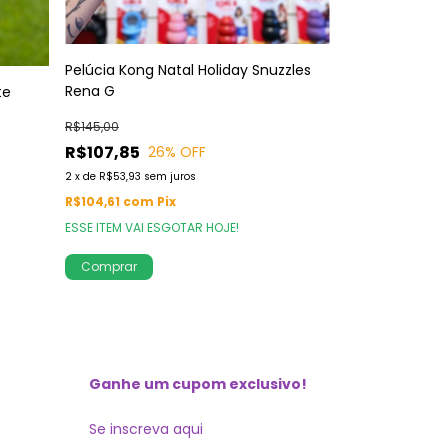
Pelúcia Kong Natal Holiday Snuzzles
Rena G
te
Sra Caracol Pe
R$145,00
R$109,00
R$107,85
26
% OFF
2
x
de
R$54,50
sem
2
x
de
R$53,93
sem juros
R$105,73
com
P
R$104,61
com
Pix
ESSE ITEM VAI ESGOTAR HOJE!
Ganhe um cupom exclusivo!
Se inscreva aqui