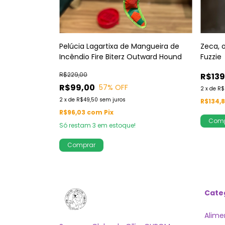
 Snuzzles
Pelúcia Lagartixa de Mangueira de
Zeca, o
Incêndio Fire Biterz Outward Hound
Fuzzie
R$229,00
R$139
R$99,00
57
% OFF
2
x
de
R$
2
x
de
R$49,50
sem juros
R$134,
R$96,03
com
Pix
E!
Só restam
3
em estoque!
Cate
Alime