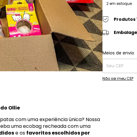
2
em estoque
Produtos 
Embalage
Entregas para o C
Meios de envio
Não sei meu CEP
do Ollie
 patas com uma experiência única? Nossa
Receba uma ecobag recheada com uma
didos
e os
favoritos escolhidos por