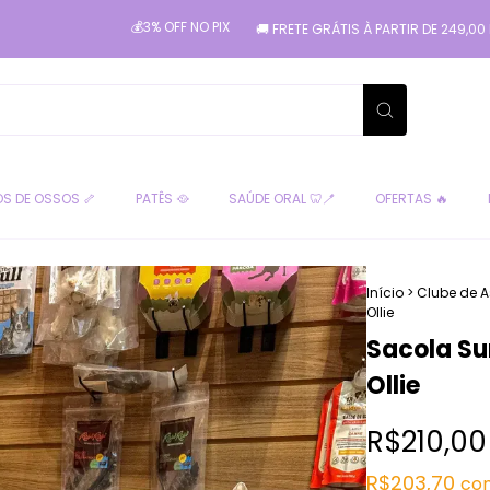
💰3% OFF NO PIX
🚚 FRETE GRÁTIS À PARTIR DE 249,00 PARA SÃO PA
S DE OSSOS 🦴
PATÊS 🥘
SAÚDE ORAL 🦷🪥
OFERTAS 🔥
Início
>
Clube de A
Ollie
Sacola Su
Ollie
R$210,00
R$203,70
co