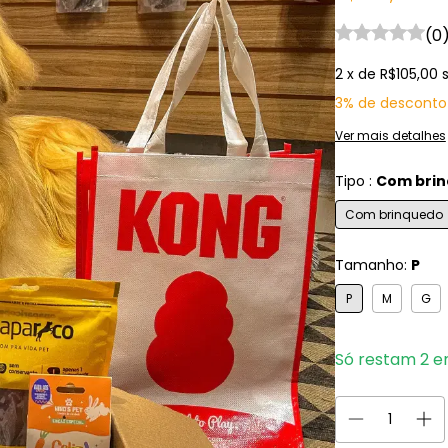
(0
2
x de
R$105,00
3% de desconto
Ver mais detalhes
Tipo :
Com bri
Com brinquedo
Tamanho:
P
P
M
G
Só restam
2
em