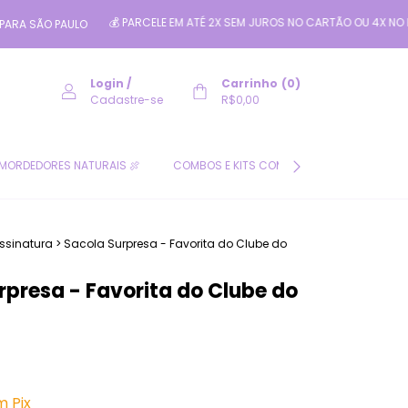
💰 PARCELE EM ATÉ 2X SEM JUROS NO CARTÃO OU 4X NO PIX PELO PAGA
ULO
Login
/
Carrinho
(
0
)
Cadastre-se
R$0,00
MORDEDORES NATURAIS 🍖
COMBOS E KITS COM DESCONTO 🛍️
CL
ssinatura
>
Sacola Surpresa - Favorita do Clube do
rpresa - Favorita do Clube do
m
Pix