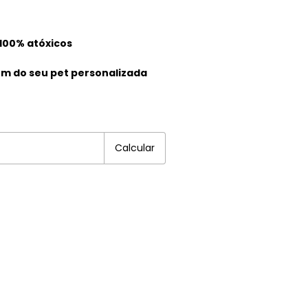
100% atóxicos
m do seu pet personalizada
EP:
Alterar CEP
Calcular