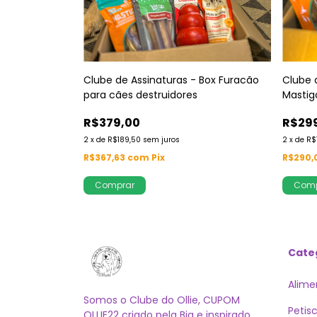
Clube de Assinaturas - Box Furacão
Clube 
para cães destruidores
Mastig
dia
R$379,00
R$29
2
x
de
R$189,50
sem juros
2
x
de
R$
R$367,63
com
Pix
R$290,
Comprar
Comp
Cate
Alime
Somos o Clube do Ollie, CUPOM
Petis
OLLIE22 criado pela Bia e inspirado