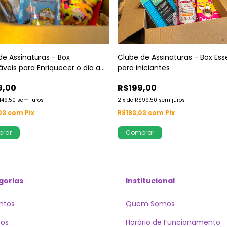
de Assinaturas - Box
Clube de Assinaturas - Box Ess
áveis para Enriquecer o dia a
para iniciantes
9,00
R$199,00
149,50
sem juros
2
x
de
R$99,50
sem juros
03
com
Pix
R$193,03
com
Pix
rar
gorias
Institucional
ntos
Quem Somos
cos
Horário de Funcionamento