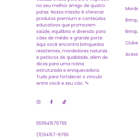
no seu melhor amigo de quatro
Morde
patas. Nossa missão é oferecer
produtos premium e conteúdos
Brinq
educativos que promovem
saúde, equilíbrio e diversão para
Brinq
cães de médio e grande porte.
Clube
Aqui você encontra brinquedos
resistentes, mordedores naturais
Acess
e petiscos de qualidade, além de
dicas para uma rotina
estruturada e enriquecedora.
Tudo para fortalecer o vínculo
entre você e seu cão. 🐾
5511941579765
(11)94157-9765