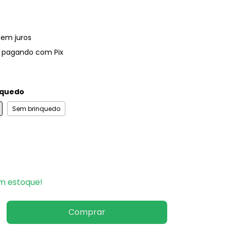
)
sem juros
pagando com Pix
nquedo
Sem brinquedo
 estoque!