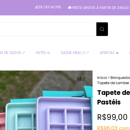
💰3% OFF NO PIX
🚚 FRETE GRÁTIS À PARTIR DE 249,00 PARA SÃO PA
S DE OSSOS 🦴
PATÊS 🥘
SAÚDE ORAL 🦷🪥
OFERTAS 🔥
Início
>
Brinquedo
1
/
7
Tapete de Lamber 
Tapete de
Pastéis
R$99,00
R$96,03
com