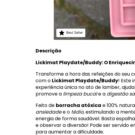
Best Seller
Descrição
Lickimat Playdate/Buddy: O Enriquec
Transforme a hora das refeições do seu 
com o
Lickimat Playdate/Buddy
! Este
experiência única no ato de lamber, ajud
promove a
limpeza bucal
e a
digestão s
Feito de
borracha atóxica
e 100% natural
ansiedade
e o
tédio
, estimulando a ment
energia de forma saudável. Basta espalha
e observar a diversão! Pode ser servido
para aumentar a dificuldade.