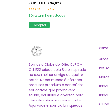
2
x
de
R$48,55
sem juros
R$94,19
com
Pix
Só restam
3
em estoque!
Cate
Alime
Somos o Clube do Ollie, CUPOM
Petis
OLLIE22 criado pela Bia e inspirado
no seu melhor amigo de quatro
Morde
patas. Nossa missão é oferecer
produtos premium e conteúdos
Brinq
educativos que promovem
saúde, equilíbrio e diversão para
Brinq
cães de médio e grande porte.
Clube
Aqui você encontra brinquedos