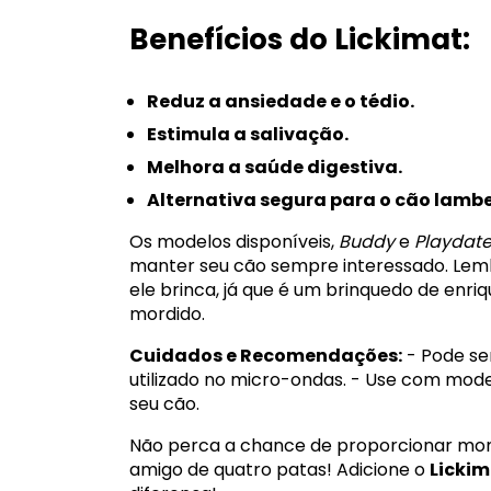
Benefícios do Lickimat:
Reduz a ansiedade e o tédio.
Estimula a salivação.
Melhora a saúde digestiva.
Alternativa segura para o cão lambe
Os modelos disponíveis,
Buddy
e
Playdat
manter seu cão sempre interessado. Lemb
ele brinca, já que é um brinquedo de enr
mordido.
Cuidados e Recomendações:
- Pode se
utilizado no micro-ondas. - Use com mo
seu cão.
Não perca a chance de proporcionar mom
amigo de quatro patas! Adicione o
Licki