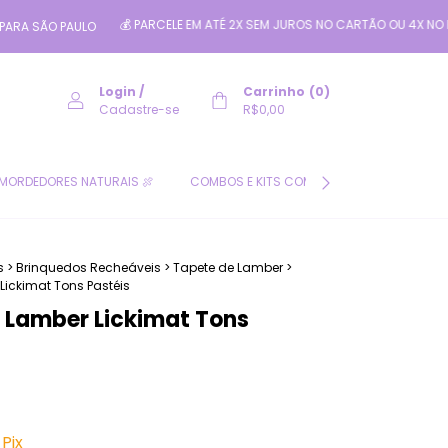
💰 PARCELE EM ATÉ 2X SEM JUROS NO CARTÃO OU 4X NO PIX PELO PAGA
ULO
Login
/
Carrinho
(
0
)
Cadastre-se
R$0,00
MORDEDORES NATURAIS 🍖
COMBOS E KITS COM DESCONTO 🛍️
CL
s
>
Brinquedos Recheáveis
>
Tapete de Lamber
>
Lickimat Tons Pastéis
 Lamber Lickimat Tons
Pix