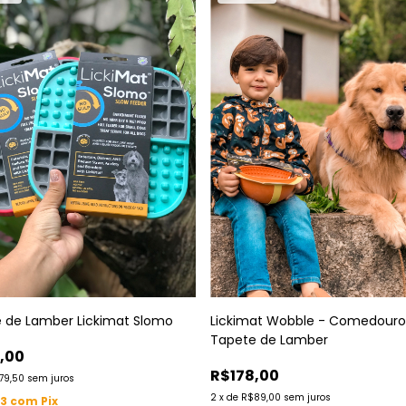
 de Lamber Lickimat Slomo
Lickimat Wobble - Comedouro
Tapete de Lamber
,00
R$178,00
79,50
sem juros
2
x
de
R$89,00
sem juros
23
com
Pix