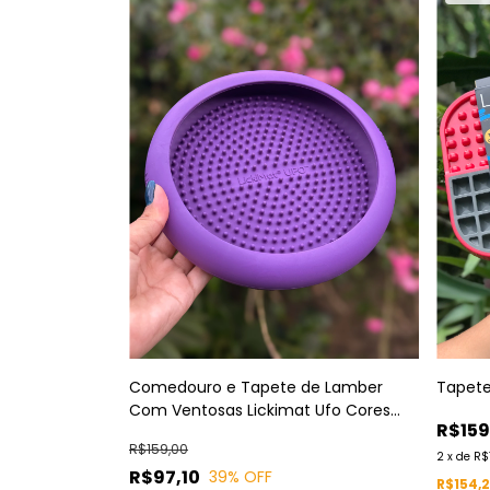
Comedouro e Tapete de Lamber
Tapete
Com Ventosas Lickimat Ufo Cores
R$159
Sortidas
R$159,00
2
x
de
R$
R$97,10
39
% OFF
R$154,