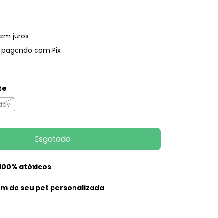
)
em juros
pagando com Pix
te
ddy
100% atóxicos
m do seu pet personalizada