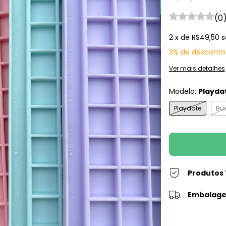
(0
2
x de
R$49,50
s
3% de desconto
Ver mais detalhes
Modelo:
Playda
Playdate
Bu
Produtos 
Embalage