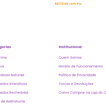
R$172,66
com
Pix
gorias
Institucional
ntos
Quem Somos
cos
Horário de Funcionamento
dores Naturais
Política de Privacidade
uedos Interativos
Trocas e Devoluções
uedos Recheáveis
Como Comprar na Loja do Ol
 de Assinaturas