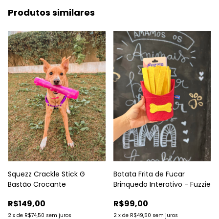
Produtos similares
Batata Frita de Fucar
Squezz Crackle Stick G
Brinquedo Interativo - Fuzzie
Bastão Crocante
R$99,00
R$149,00
2
x
de
R$49,50
sem juros
2
x
de
R$74,50
sem juros