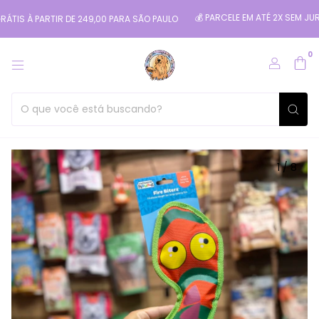
💰 PARCELE EM ATÉ 2X SEM JUROS NO
 À PARTIR DE 249,00 PARA SÃO PAULO
0
1
/
8