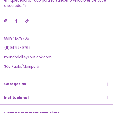
enriquecedora. Tudo para fortalecer o vínculo entre você
e seu cão. 🐾
5511941579765
(11)94157-9765
mundodollie@outlook.com
São Paulo/Mairiporã
Categorias
Institucional