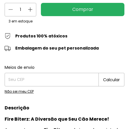
3
em estoque
Produtos 100% atóxicos
Embalagem do seu pet personalizada
Entregas para o CEP:
Alterar CEP
Meios de envio
Calcular
Não sei meu CEP
Descrição
Fire Biterz: A Diversão que Seu Cão Merece!