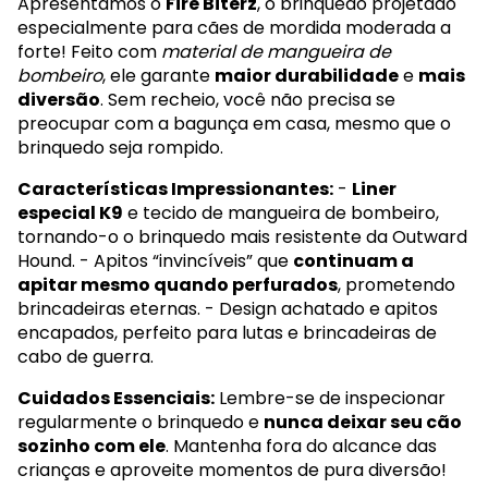
Apresentamos o
Fire Biterz
, o brinquedo projetado
especialmente para cães de mordida moderada a
forte! Feito com
material de mangueira de
bombeiro
, ele garante
maior durabilidade
e
mais
diversão
. Sem recheio, você não precisa se
preocupar com a bagunça em casa, mesmo que o
brinquedo seja rompido.
Características Impressionantes:
-
Liner
especial K9
e tecido de mangueira de bombeiro,
tornando-o o brinquedo mais resistente da Outward
Hound. - Apitos “invincíveis” que
continuam a
apitar mesmo quando perfurados
, prometendo
brincadeiras eternas. - Design achatado e apitos
encapados, perfeito para lutas e brincadeiras de
cabo de guerra.
Cuidados Essenciais:
Lembre-se de inspecionar
regularmente o brinquedo e
nunca deixar seu cão
sozinho com ele
. Mantenha fora do alcance das
crianças e aproveite momentos de pura diversão!