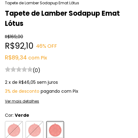
Tapete de Lamber Sodapup Emat Lótus
Tapete de Lamber Sodapup Emat
Lótus
R$169,00
R$92,10
46
% OFF
R$89,34
com
Pix
(0)
2
x de
R$46,05
sem juros
3% de desconto
pagando com Pix
Ver mais detalhes
Cor:
Verde