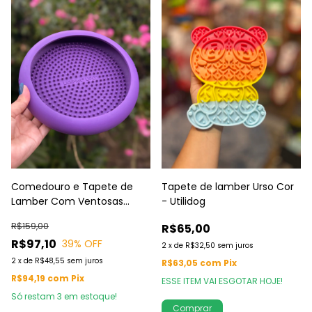
Comedouro e Tapete de
Tapete de lamber Urso Cor
Lamber Com Ventosas
- Utilidog
Lickimat Ufo Cores Sortidas
R$159,00
R$65,00
R$97,10
39
% OFF
2
x
de
R$32,50
sem juros
2
x
de
R$48,55
sem juros
R$63,05
com
Pix
R$94,19
com
Pix
ESSE ITEM VAI ESGOTAR HOJE!
Só restam
3
em estoque!