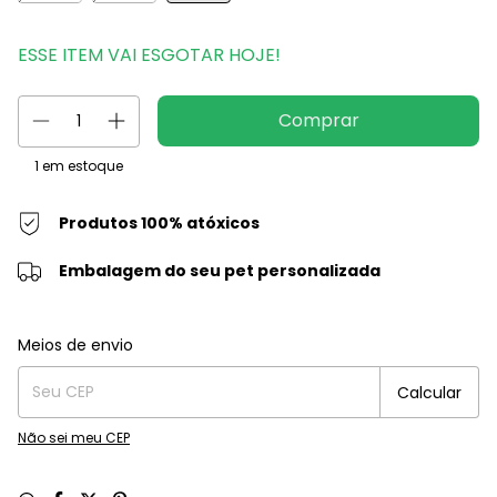
ESSE ITEM VAI ESGOTAR HOJE!
1
em estoque
Produtos 100% atóxicos
Embalagem do seu pet personalizada
Entregas para o CEP:
Alterar CEP
Meios de envio
Calcular
Não sei meu CEP