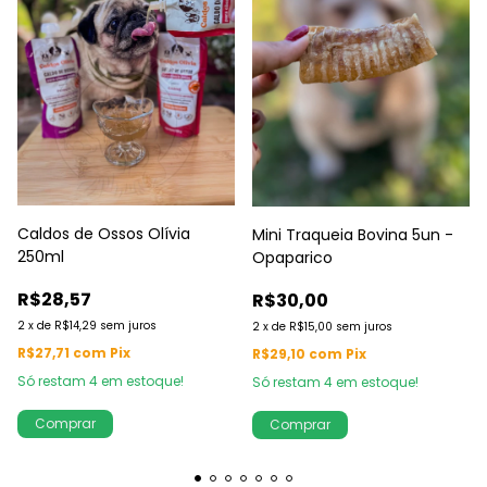
Caldos de Ossos Olívia
Mini Traqueia Bovina 5un -
250ml
Opaparico
R$28,57
R$30,00
2
x
de
R$14,29
sem juros
2
x
de
R$15,00
sem juros
R$27,71
com
Pix
R$29,10
com
Pix
Só restam
4
em estoque!
Só restam
4
em estoque!
Comprar