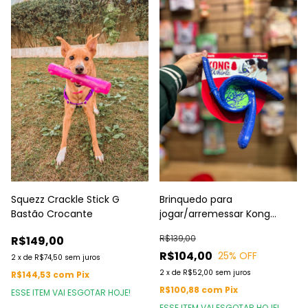
Brinquedo para
Squezz Crackle Stick G
jogar/arremessar Kong
Bastão Crocante
Whirtz
R$139,00
R$149,00
R$104,00
25
% OFF
2
x
de
R$74,50
sem juros
2
x
de
R$52,00
sem juros
R$144,53
com
Pix
R$100,88
com
Pix
ESSE ITEM VAI ESGOTAR HOJE!
ESSE ITEM VAI ESGOTAR HOJE!