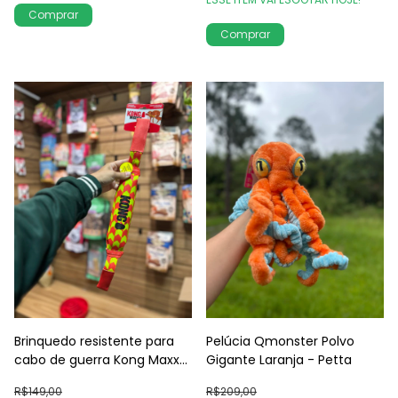
Comprar
Brinquedo resistente para
Pelúcia Qmonster Polvo
cabo de guerra Kong Maxx
Gigante Laranja - Petta
Tug
R$149,00
R$209,00