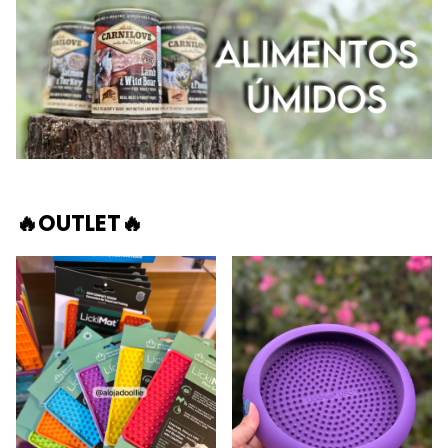
🔥OUTLET🔥