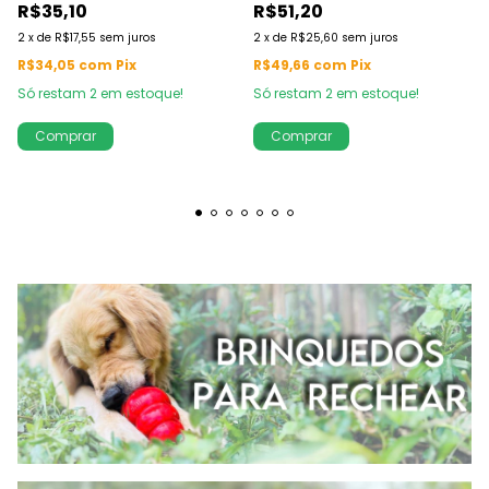
R$35,10
R$51,20
2
x
de
R$17,55
sem juros
2
x
de
R$25,60
sem juros
R$34,05
com
Pix
R$49,66
com
Pix
Só restam
2
em estoque!
Só restam
2
em estoque!