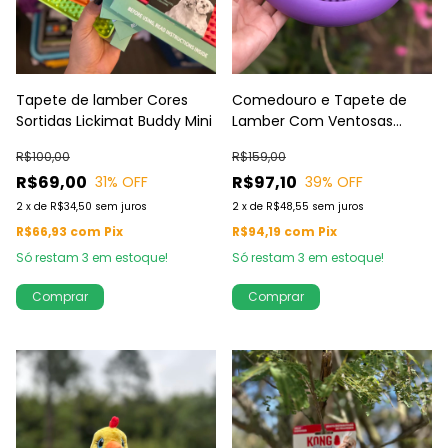
Tapete de lamber Cores
Comedouro e Tapete de
Sortidas Lickimat Buddy Mini
Lamber Com Ventosas
Lickimat Ufo Cores Sortidas
R$100,00
R$159,00
R$69,00
R$97,10
31
% OFF
39
% OFF
2
x
de
R$34,50
sem juros
2
x
de
R$48,55
sem juros
R$66,93
com
Pix
R$94,19
com
Pix
Só restam
3
em estoque!
Só restam
3
em estoque!