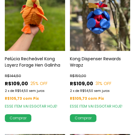
Pelúcia Recheável Kong
Kong Dispenser Rewards
Layerz Forage Hen Galinha
Wrapz
R$144,50
R$159,00
R$109,00
R$109,00
25
% OFF
31
% OFF
2
x
de
R$54,50
sem juros
2
x
de
R$54,50
sem juros
R$105,73
com
Pix
R$105,73
com
Pix
ESSE ITEM VAI ESGOTAR HOJE!
ESSE ITEM VAI ESGOTAR HOJE!