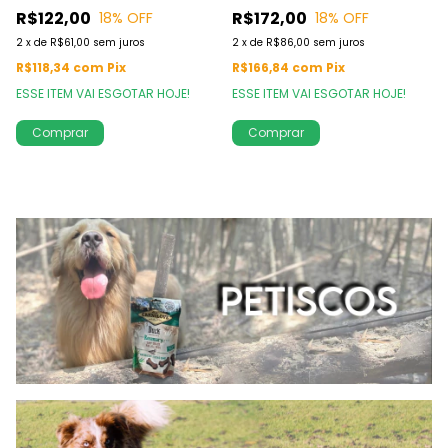
R$122,00
R$172,00
18
% OFF
18
% OFF
2
x
de
R$61,00
sem juros
2
x
de
R$86,00
sem juros
R$118,34
com
Pix
R$166,84
com
Pix
ESSE ITEM VAI ESGOTAR HOJE!
ESSE ITEM VAI ESGOTAR HOJE!