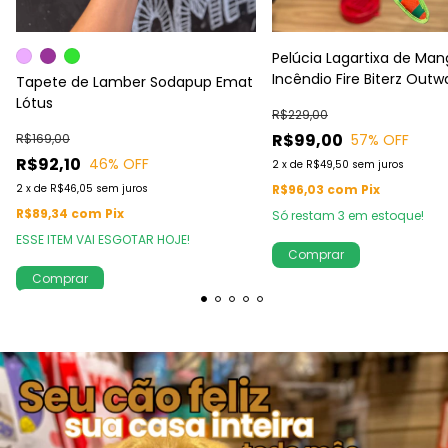
Pelúcia Lagartixa de Man
Incêndio Fire Biterz Outw
Tapete de Lamber Sodapup Emat
Hound
Lótus
R$229,00
R$99,00
R$169,00
57
% OFF
R$92,10
46
% OFF
2
x
de
R$49,50
sem juros
2
x
de
R$46,05
sem juros
R$96,03
com
Pix
R$89,34
com
Pix
Só restam
3
em estoque!
ESSE ITEM VAI ESGOTAR HOJE!
Comprar